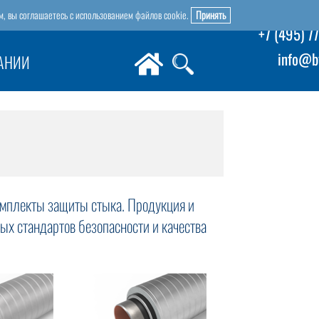
м, вы соглашаетесь с использованием файлов cookie.
Принять
+7 (495) 7
info@bt
АНИИ
омплекты защиты стыка. Продукция и
ых стандартов безопасности и качества