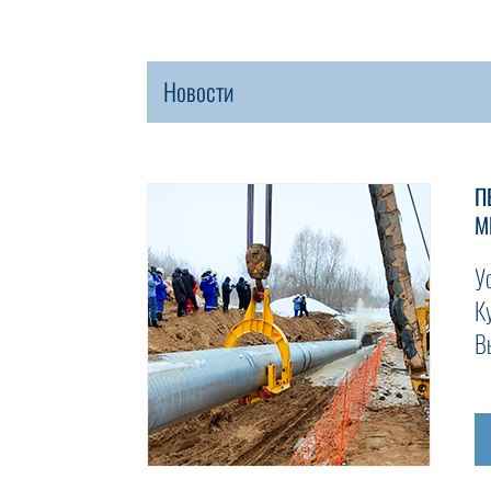
Новости
П
М
У
К
В