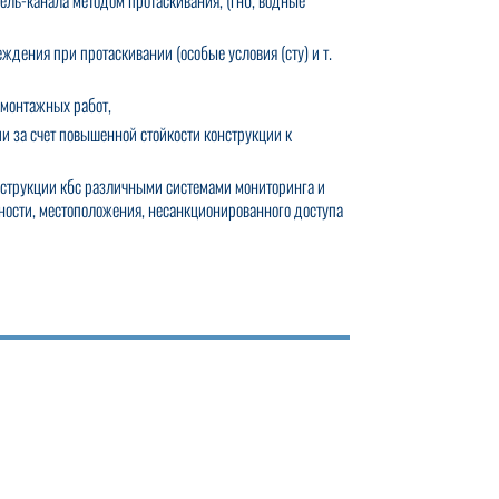
ель-канала методом протаскивания, (гнб, водные
еждения при протаскивании (особые условия (сту) и т.
-монтажных работ,
и за счет повышенной стойкости конструкции к
нструкции кбс различными системами мониторинга и
тности, местоположения, несанкционированного доступа