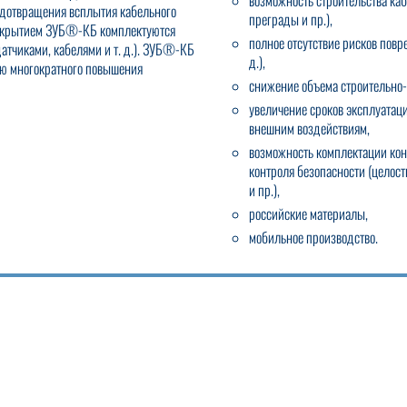
возможность строительства каб
едотвращения всплытия кабельного
преграды и пр.),
покрытием ЗУБ®-КБ комплектуются
полное отсутствие рисков повр
атчиками, кабелями и т. д.). ЗУБ®-КБ
д.),
ью многократного повышения
снижение объема строительно
увеличение сроков эксплуатаци
внешним воздействиям,
возможность комплектации ко
контроля безопасности (целос
и пр.),
российские материалы,
мобильное производство.