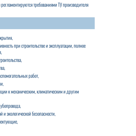
я регламентируются требованиями ТУ производителя
окрытия,
ивность при строительстве и эксплуатации, полное
я,
троительства,
ва,
спомогательных работ,
ии,
кции к механическим, климатическим и другим
рубопровода,
 и экологической безопасности,
лектующие,