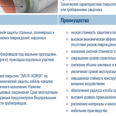
Технические характеристики покрыти
или требованиями заказчика
Преимущества
нной защиты стальных, полимерных и
низкая стоимость защитного п
ических повреждений, наружных
высокая экономическая эффект
отсутствие рисков повреждени
снижение сметной стоимости с
убопроводов под водными преградами,
сокращение сроков строительст
роги), прокладка отдельных участков
снижение объема земляных и в
увеличение сроков эксплуатац
ения покрытия "ЗУБ®-КОЖУХ" на
повышенная стойкость констру
охимической защиты, кабель-каналов
внешним воздействиям,
ичного назначения. Наличие
обеспечение радиуса изгиба т
тыковых соединений. Срок эксплуатации
высокий уровень промышленной
струкция предусмотрена Федеральными
ти трубопроводов.
российские материалы и комп
мобильное производство.