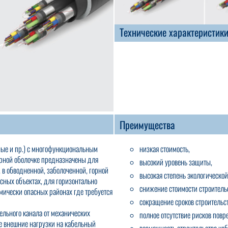
Технические характеристик
Преимущества
ные и пр.) с многофункциональным
низкая стоимость,
рной оболочке предназначены для
высокий уровень защиты,
 в обводненной, заболоченной, горной
высокая степень экологическо
асных объектах, для горизонтально
снижение стоимости строитель
мически опасных районах где требуется
сокращение сроков строительст
льного канала от механических
полное отсутствие рисков повр
е внешние нагрузки на кабельный