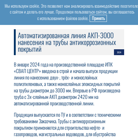
Мы используем cookie. Это позволяет нам анализировать взаимодействие посетител
+7 (495) 775-36-80
с сайтом и делать его лучше. Продолжая пользоваться сайтом, вы соглашаетесь
info@bt-svap.ru
с использованием файлов cookie.
Принять
Автоматизированная линия АКП-3000
нанесения на трубы антикоррозионных
покрытий
2024
В январе 2024 года на производственной площадке ИПК
«СВАП ЦЕНТР» введена в строй и начала выпуск продукции
линия по нанесению двух-, трёх- и монослойных
полиэтиленовых, а также монослойных эпоксидных покрытий
на трубы диаметром до 3000 мм. Впервые в РФ произведена
труба с 3х-слойным АКП диаметром 2420 мм на
автоматизированной производственной линии.
Продукция выпускается по ТУ и в соответствии с техническими
требованиями Заказчика. Трубы с антикоррозионным
покрытием применяются для строительства нефте- и
газопроводов, магистральных водоводов, для обустройства